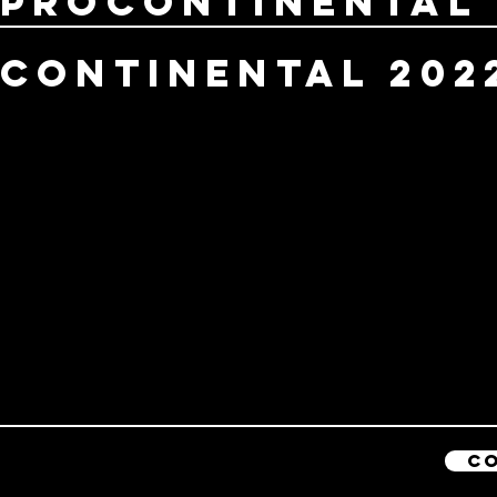
ProContinental 
Continental 202
C