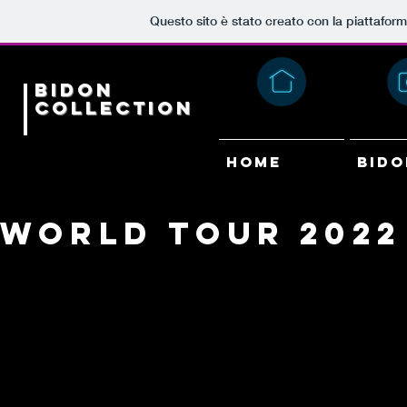
Questo sito è stato creato con la piattafor
Bidon
Collection
HOME
Bido
World Tour 2022